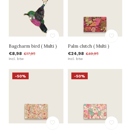
Bagcharm bird ( Multi )
Palm clutch ( Multi )
€8,98
€24,98
€17,95
€49,95
Incl. btw
Incl. btw
-50%
-50%