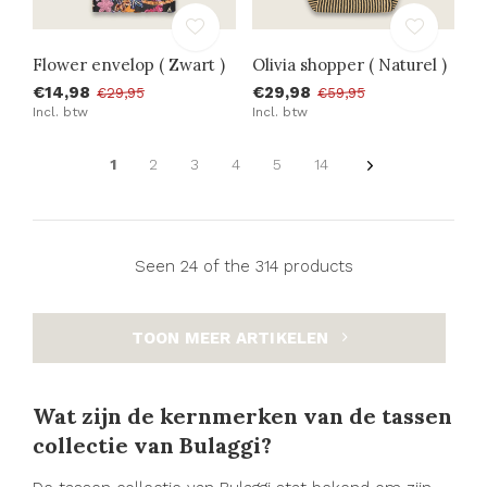
Flower envelop ( Zwart )
Olivia shopper ( Naturel )
€14,98
€29,98
€29,95
€59,95
Incl. btw
Incl. btw
1
2
3
4
5
14
Seen 24 of the 314 products
TOON MEER ARTIKELEN
Wat zijn de kernmerken van de tassen
collectie van Bulaggi?