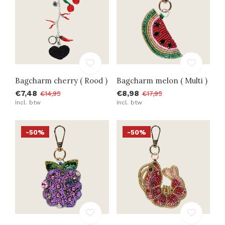
Bagcharm cherry ( Rood )
Bagcharm melon ( Multi )
€7,48
€8,98
€14,95
€17,95
Incl. btw
Incl. btw
-50%
-50%