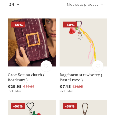
-50%
-50%
Croc Sezina clutch (
Bagcharm strawberry (
Bordeaux )
Pastel roze )
€29,98
€7,48
€59,95
€14,95
Incl. btw
Incl. btw
-50%
-50%