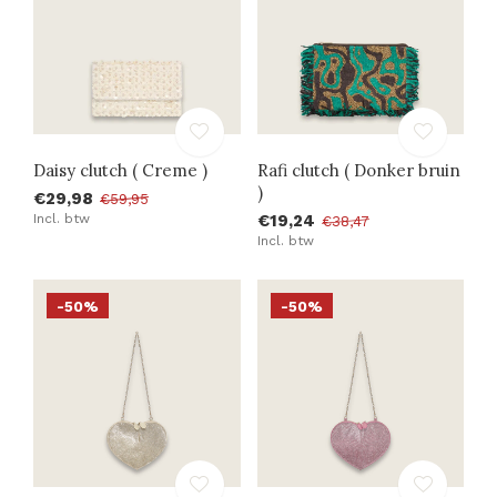
Daisy clutch ( Creme )
Rafi clutch ( Donker bruin
)
€29,98
€59,95
Incl. btw
€19,24
€38,47
Incl. btw
-50%
-50%