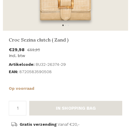
Croc Sezina clutch ( Zand )
€29,98
€59,95
Incl. btw
Artikelcode:
BU32-26374-29
EAN:
8720583590508
Op voorraad
IN SHOPPING BAG
Gratis verzending
Vanaf €20,-