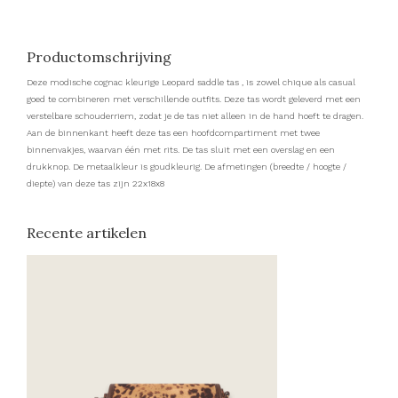
Productomschrijving
Deze modische cognac kleurige Leopard saddle tas , is zowel chique als casual
goed te combineren met verschillende outfits. Deze tas wordt geleverd met een
verstelbare schouderriem, zodat je de tas niet alleen in de hand hoeft te dragen.
Aan de binnenkant heeft deze tas een hoofdcompartiment met twee
binnenvakjes, waarvan één met rits. De tas sluit met een overslag en een
drukknop. De metaalkleur is goudkleurig. De afmetingen (breedte / hoogte /
diepte) van deze tas zijn 22x18x8
Recente artikelen