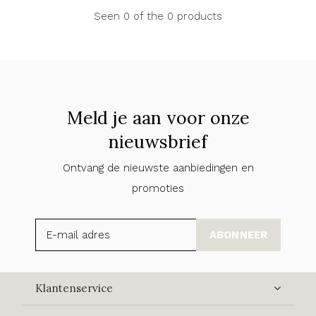
Seen 0 of the 0 products
Meld je aan voor onze
nieuwsbrief
Ontvang de nieuwste aanbiedingen en
promoties
ABONNEER
Klantenservice