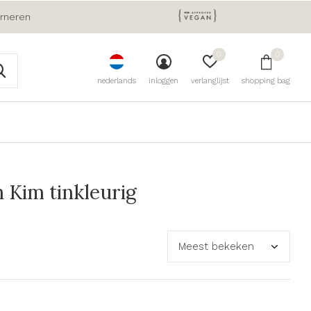
urneren
0
0
nederlands
inloggen
verlanglijst
shopping bag
Kim tinkleurig