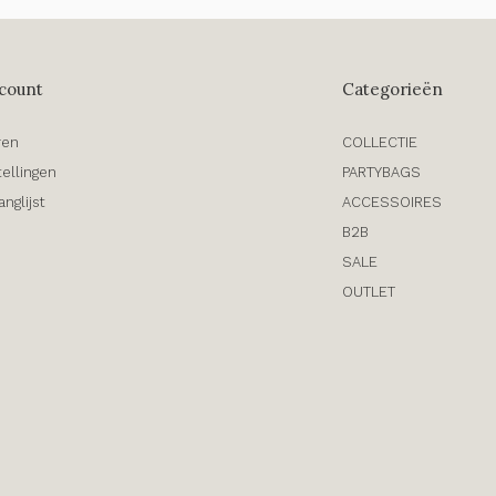
count
Categorieën
ren
COLLECTIE
tellingen
PARTYBAGS
anglijst
ACCESSOIRES
B2B
SALE
OUTLET