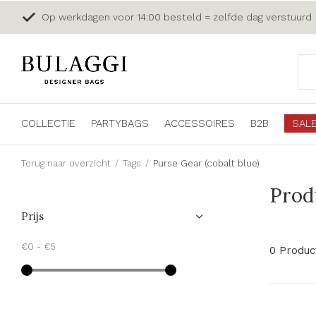
Op werkdagen voor 14:00 besteld = zelfde dag verstuurd
COLLECTIE
PARTYBAGS
ACCESSOIRES
B2B
SAL
Terug naar overzicht
Tags
Purse Gear (cobalt blue)
Prod
Prijs
€0
-
€5
0 Produc