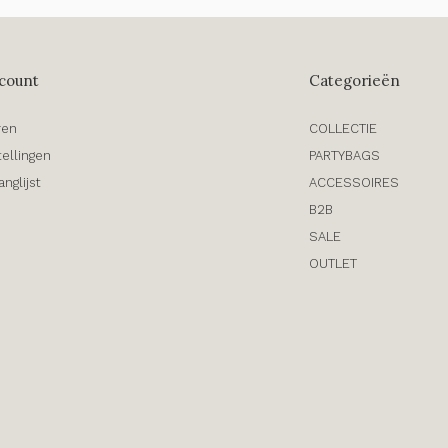
count
Categorieën
ren
COLLECTIE
tellingen
PARTYBAGS
anglijst
ACCESSOIRES
B2B
SALE
OUTLET