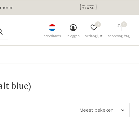
urneren
0
0
nederlands
inloggen
verlanglijst
shopping bag
lt blue)