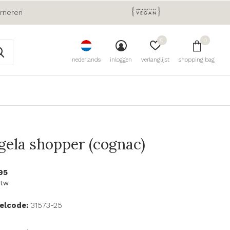
urneren
0
0
nederlands
inloggen
verlanglijst
shopping bag
gela shopper (cognac)
95
btw
kelcode:
31573-25