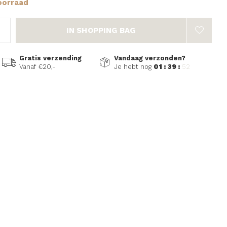
oorraad
IN SHOPPING BAG
Gratis verzending
Vandaag verzonden?
Vanaf €20,-
Je hebt nog
01 : 39 :
51