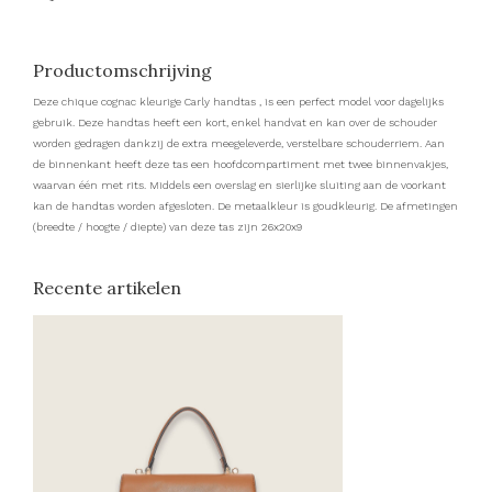
Productomschrijving
Deze chique cognac kleurige Carly handtas , is een perfect model voor dagelijks
gebruik. Deze handtas heeft een kort, enkel handvat en kan over de schouder
worden gedragen dankzij de extra meegeleverde, verstelbare schouderriem. Aan
de binnenkant heeft deze tas een hoofdcompartiment met twee binnenvakjes,
waarvan één met rits. Middels een overslag en sierlijke sluiting aan de voorkant
kan de handtas worden afgesloten. De metaalkleur is goudkleurig. De afmetingen
(breedte / hoogte / diepte) van deze tas zijn 26x20x9
Recente artikelen