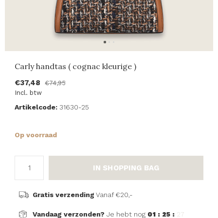
Carly handtas ( cognac kleurige )
€37,48
€74,95
Incl. btw
Artikelcode:
31630-25
Op voorraad
IN SHOPPING BAG
Gratis verzending
Vanaf €20,-
Vandaag verzonden?
Je hebt nog
01 : 25 :
27