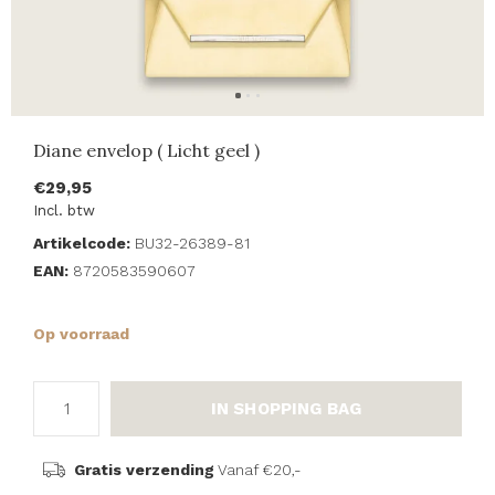
Diane envelop ( Licht geel )
€29,95
Incl. btw
Artikelcode:
BU32-26389-81
EAN:
8720583590607
Op voorraad
IN SHOPPING BAG
Gratis verzending
Vanaf €20,-