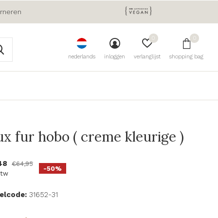
urneren
0
0
nederlands
inloggen
verlanglijst
shopping bag
ux fur hobo ( creme kleurige )
48
€64,95
-50%
btw
kelcode:
31652-31