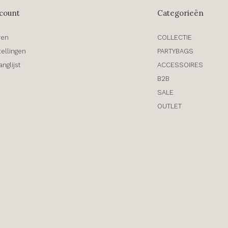
count
Categorieën
ren
COLLECTIE
tellingen
PARTYBAGS
anglijst
ACCESSOIRES
B2B
SALE
OUTLET