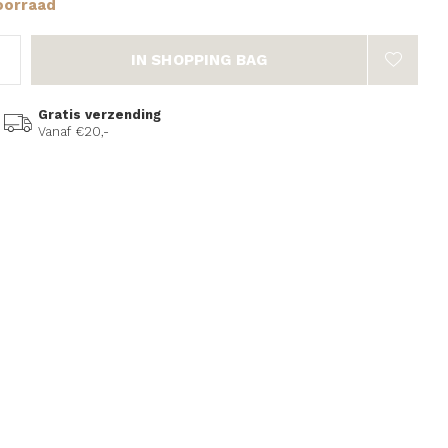
oorraad
IN SHOPPING BAG
Gratis verzending
Vanaf €20,-