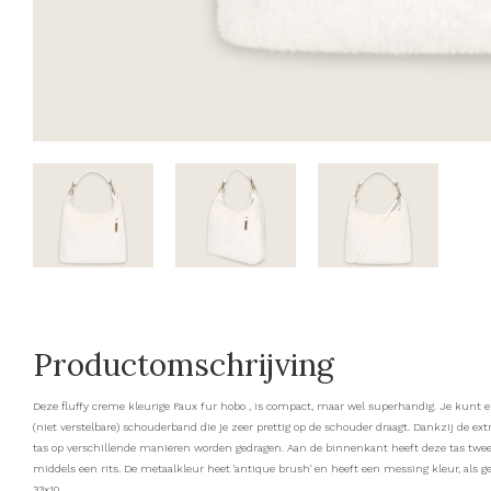
Productomschrijving
Deze fluffy creme kleurige Faux fur hobo , is compact, maar wel superhandig. Je kunt er 
(niet verstelbare) schouderband die je zeer prettig op de schouder draagt. Dankzij de e
tas op verschillende manieren worden gedragen. Aan de binnenkant heeft deze tas twee
middels een rits. De metaalkleur heet 'antique brush' en heeft een messing kleur, als ge
33x10