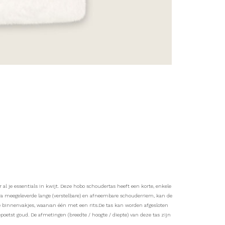
al je essentials in kwijt. Deze hobo schoudertas heeft een korte, enkele
xtra meegeleverde lange (verstelbare) en afneembare schouderriem, kan de
 binnenvakjes, waarvan één met een rits.De tas kan worden afgesloten
poetst goud. De afmetingen (breedte / hoogte / diepte) van deze tas zijn