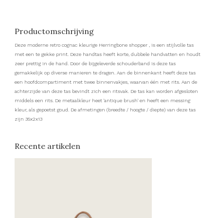
Productomschrijving
Deze moderne retro cognac kleurige Herringbone shopper , is een stijlvolle tas
met een te gekke print. Deze handtas heeft korte, dubbele handvatten en houdt
zeer prettig in de hand. Door de bijgeleverde schouderband is deze tas
gemakkelijk op diverse manieren te dragen. Aan de binnenkant heeft deze tas
een hoofdcompartiment met twee binnenvakjes, waarvan één met rits. Aan de
achterzijde van deze tas bevindt zich een ritsvak. De tas kan worden afgesloten
middels een rits. De metaalkleur heet 'antique brush' en heeft een messing
kleur, als gepoetst goud. De afmetingen (breedte / hoogte / diepte) van deze tas
zijn 35x2x13
Recente artikelen