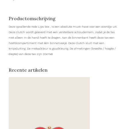
Productomschrijving
Deze opvallende rode Lips box , is een absolute must-have voor een avondje uit.
Deze clutch wordt geleverd met een verstelbare schouderriem, zodat je de tas
niet alleen in de hand hoeft te dragen. Aan de binnenkant heeft deze tas een
hoofdcompartiment met één binnenvakje. Deze clutch sluit met een
knipsluiting. De metaalkleur is goudkleurig. De afmetingen (breedte / hoogte /
diepte) van deze tas zijn 20x11x6
Recente artikelen