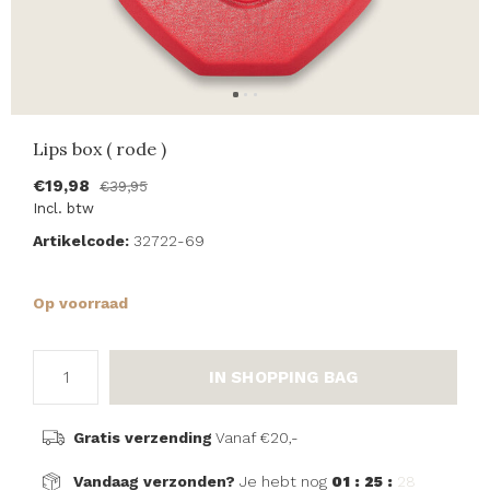
Lips box ( rode )
€19,98
€39,95
Incl. btw
Artikelcode:
32722-69
Op voorraad
IN SHOPPING BAG
Gratis verzending
Vanaf €20,-
Vandaag verzonden?
Je hebt nog
01 : 25 :
28