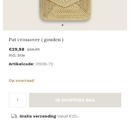
Pat crossover ( gouden )
€29,98
€59,95
Incl. btw
Artikelcode:
31506-70
Op voorraad
IN SHOPPING BAG
Gratis verzending
Vanaf €20,-