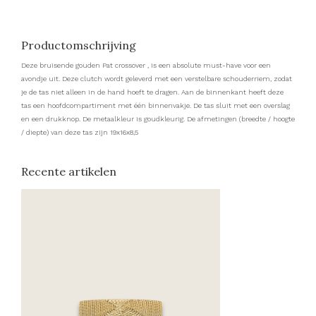
Productomschrijving
Deze bruisende gouden Pat crossover , is een absolute must-have voor een
avondje uit. Deze clutch wordt geleverd met een verstelbare schouderriem, zodat
je de tas niet alleen in de hand hoeft te dragen. Aan de binnenkant heeft deze
tas een hoofdcompartiment met één binnenvakje. De tas sluit met een overslag
en een drukknop. De metaalkleur is goudkleurig. De afmetingen (breedte / hoogte
/ diepte) van deze tas zijn 19x16x8,5
Recente artikelen