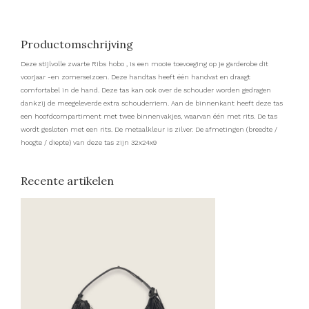
Productomschrijving
Deze stijlvolle zwarte Ribs hobo , is een mooie toevoeging op je garderobe dit
voorjaar -en zomerseizoen. Deze handtas heeft één handvat en draagt
comfortabel in de hand. Deze tas kan ook over de schouder worden gedragen
dankzij de meegeleverde extra schouderriem. Aan de binnenkant heeft deze tas
een hoofdcompartiment met twee binnenvakjes, waarvan één met rits. De tas
wordt gesloten met een rits. De metaalkleur is zilver. De afmetingen (breedte /
hoogte / diepte) van deze tas zijn 32x24x9
Recente artikelen