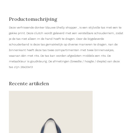
Productomschrijving
Deze verfrissende donker blauwe Shelly shopper , is een stijlvolle tas met een te
gekke print. Deze clutch wordt geleverd met een verstelbare schouderriem, zodat
je de tas niet alleen in de hand hoeft te dragen. Door de bijgeleverde
schouderband is deze tas gemakkelijk op diverse manieren te dragen. Aan de
binnenkant heeft deze tas twee compartimenten met twee binnenvakjes,
waarvan één met rits. De tas kan worden afgesloten middels een rits. De
metaalkleur is goudkleurig. De afmetingen (breedte / hoogte / diepte) van deze
tas zijn 26x20x13
Recente artikelen