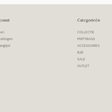
count
Categorieën
ren
COLLECTIE
tellingen
PARTYBAGS
anglijst
ACCESSOIRES
B2B
SALE
OUTLET