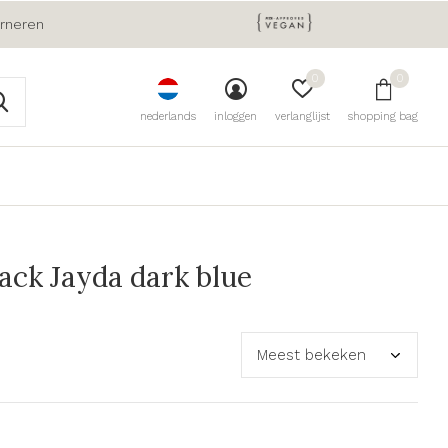
urneren
0
0
nederlands
inloggen
verlanglijst
shopping bag
ck Jayda dark blue