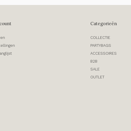
count
Categorieën
ren
COLLECTIE
tellingen
PARTYBAGS
anglijst
ACCESSOIRES
B2B
SALE
OUTLET