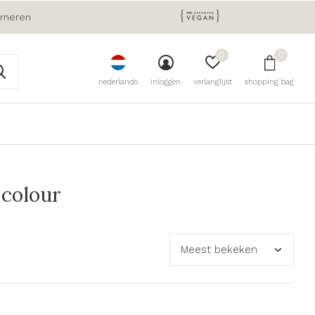
urneren
0
0
nederlands
inloggen
verlanglijst
shopping bag
 colour