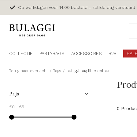
Op werkdagen voor 14:00 besteld = zelfde dag verstuurd
COLLECTIE
PARTYBAGS
ACCESSOIRES
B2B
SAL
Terug naar overzicht
Tags
bulaggi bag lilac colour
Prod
Prijs
€0
-
€5
0 Produc