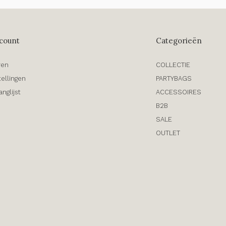
count
Categorieën
ren
COLLECTIE
tellingen
PARTYBAGS
anglijst
ACCESSOIRES
B2B
SALE
OUTLET