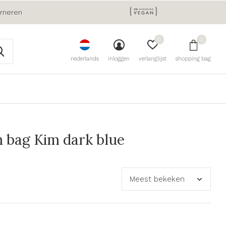
urneren
0
0
nederlands
inloggen
verlanglijst
shopping bag
 bag Kim dark blue