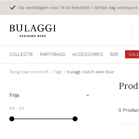
Op werkdagen voor 14:00 besteld = zelfde dag verstuurd
COLLECTIE
PARTYBAGS
ACCESSOIRES
B2B
SAL
Terug naar overzicht
Tags
bulaggi clutch dark blue
Prod
Prijs
€0
-
€5
0 Produc