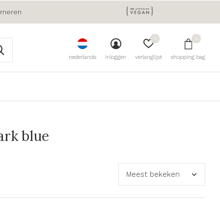
urneren
0
0
nederlands
inloggen
verlanglijst
shopping bag
ark blue