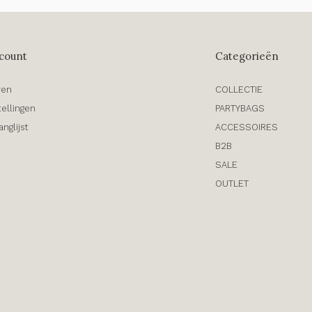
count
Categorieën
ren
COLLECTIE
tellingen
PARTYBAGS
anglijst
ACCESSOIRES
B2B
SALE
OUTLET