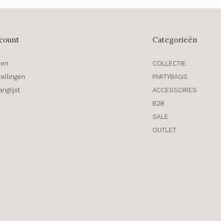
count
Categorieën
ren
COLLECTIE
tellingen
PARTYBAGS
anglijst
ACCESSOIRES
B2B
SALE
OUTLET