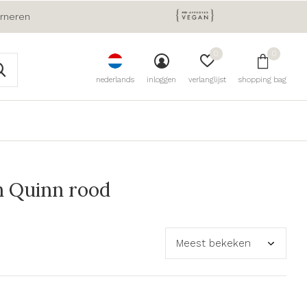
urneren
0
0
nederlands
inloggen
verlanglijst
shopping bag
 Quinn rood