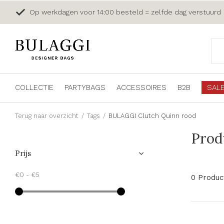
Op werkdagen voor 14:00 besteld = zelfde dag verstuurd
COLLECTIE
PARTYBAGS
ACCESSOIRES
B2B
SAL
Terug naar overzicht
Tags
BULAGGI Clutch Quinn rood
Prod
Prijs
€0
-
€5
0 Produc