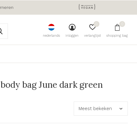
urneren
0
0
nederlands
inloggen
verlanglijst
shopping bag
body bag June dark green