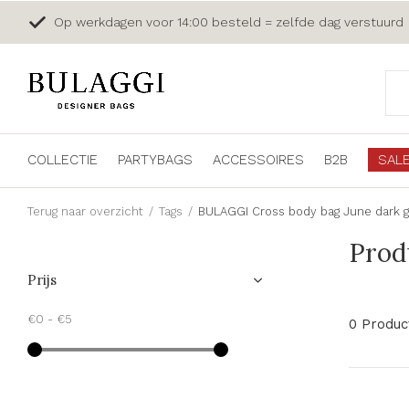
Op werkdagen voor 14:00 besteld = zelfde dag verstuurd
COLLECTIE
PARTYBAGS
ACCESSOIRES
B2B
SAL
Terug naar overzicht
Tags
BULAGGI Cross body bag June dark 
Prod
Prijs
€0
-
€5
0 Produc