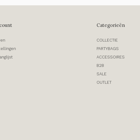
count
Categorieën
ren
COLLECTIE
tellingen
PARTYBAGS
anglijst
ACCESSOIRES
B2B
SALE
OUTLET