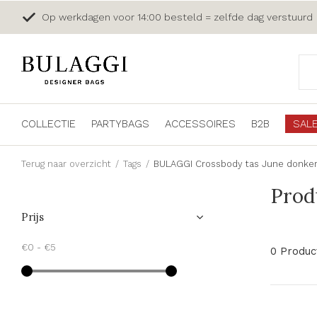
Op werkdagen voor 14:00 besteld = zelfde dag verstuurd
COLLECTIE
PARTYBAGS
ACCESSOIRES
B2B
SAL
Terug naar overzicht
Tags
BULAGGI Crossbody tas June donker
Prod
Prijs
€0
-
€5
0 Produc