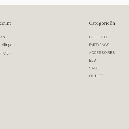
count
Categorieën
ren
COLLECTIE
tellingen
PARTYBAGS
anglijst
ACCESSOIRES
B2B
SALE
OUTLET