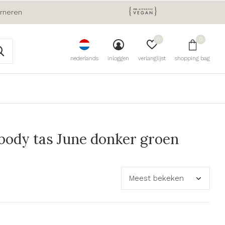
urneren
0
0
nederlands
inloggen
verlanglijst
shopping bag
ody tas June donker groen