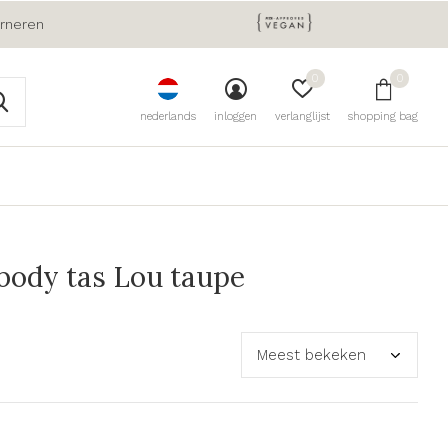
urneren
0
0
nederlands
inloggen
verlanglijst
shopping bag
ody tas Lou taupe