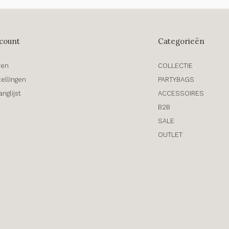
count
Categorieën
ren
COLLECTIE
tellingen
PARTYBAGS
anglijst
ACCESSOIRES
B2B
SALE
OUTLET