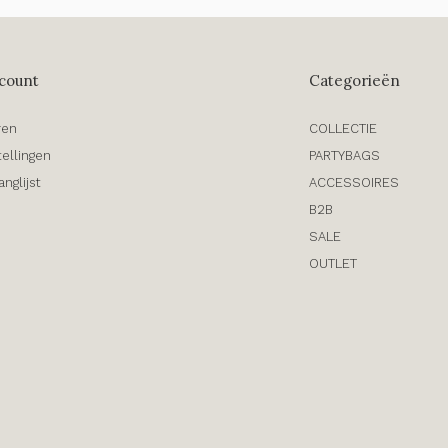
count
Categorieën
ren
COLLECTIE
tellingen
PARTYBAGS
anglijst
ACCESSOIRES
B2B
SALE
OUTLET