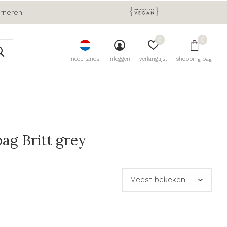
urneren
0
0
nederlands
inloggen
verlanglijst
shopping bag
g Britt grey