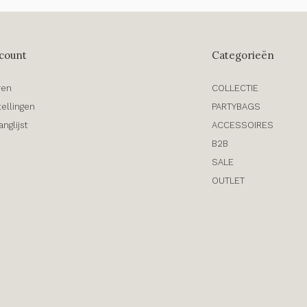
count
Categorieën
ren
COLLECTIE
tellingen
PARTYBAGS
anglijst
ACCESSOIRES
B2B
SALE
OUTLET