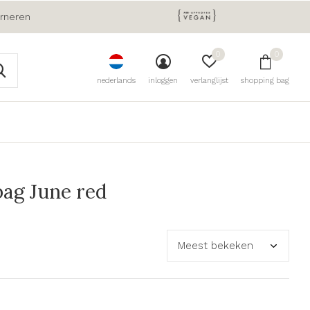
urneren
0
0
nederlands
inloggen
verlanglijst
shopping bag
ag June red