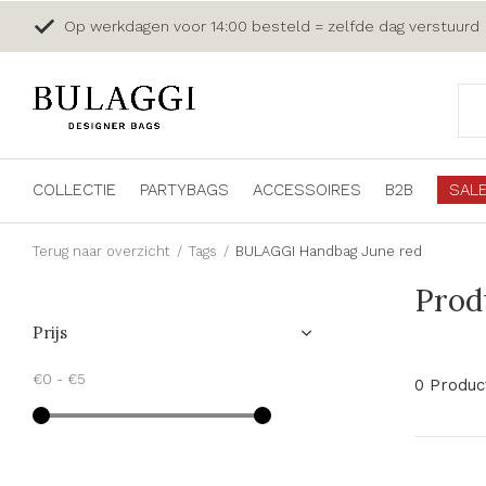
Op werkdagen voor 14:00 besteld = zelfde dag verstuurd
COLLECTIE
PARTYBAGS
ACCESSOIRES
B2B
SAL
Terug naar overzicht
Tags
BULAGGI Handbag June red
Prod
Prijs
€0
-
€5
0 Produc