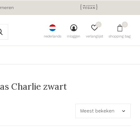
urneren
0
0
nederlands
inloggen
verlanglijst
shopping bag
s Charlie zwart