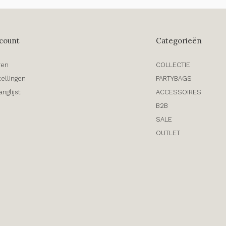
count
Categorieën
ren
COLLECTIE
tellingen
PARTYBAGS
anglijst
ACCESSOIRES
B2B
SALE
OUTLET