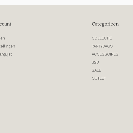
count
Categorieën
ren
COLLECTIE
tellingen
PARTYBAGS
anglijst
ACCESSOIRES
B2B
SALE
OUTLET