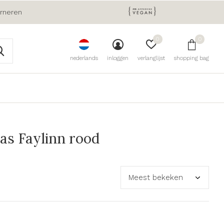
urneren
0
0
nederlands
inloggen
verlanglijst
shopping bag
s Faylinn rood