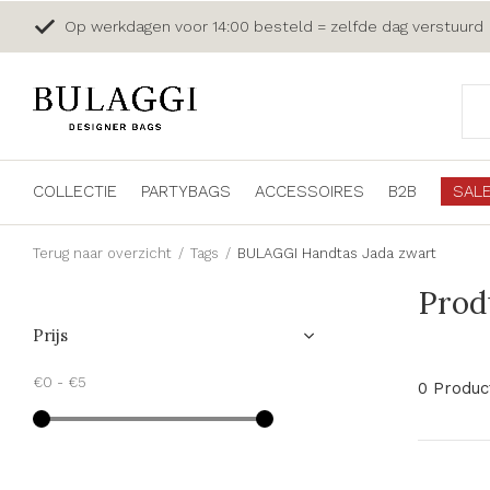
Op werkdagen voor 14:00 besteld = zelfde dag verstuurd
COLLECTIE
PARTYBAGS
ACCESSOIRES
B2B
SAL
Terug naar overzicht
Tags
BULAGGI Handtas Jada zwart
Prod
Prijs
€0
-
€5
0 Produc