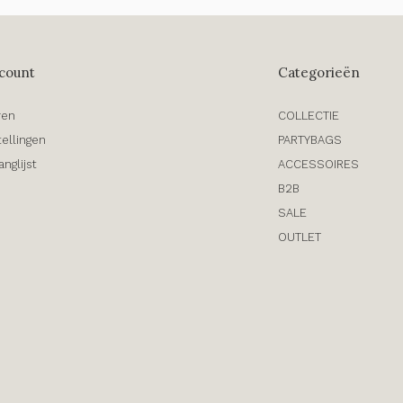
count
Categorieën
ren
COLLECTIE
tellingen
PARTYBAGS
anglijst
ACCESSOIRES
B2B
SALE
OUTLET