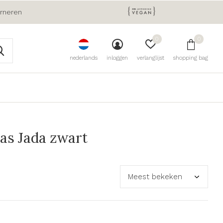
urneren
0
0
nederlands
inloggen
verlanglijst
shopping bag
s Jada zwart