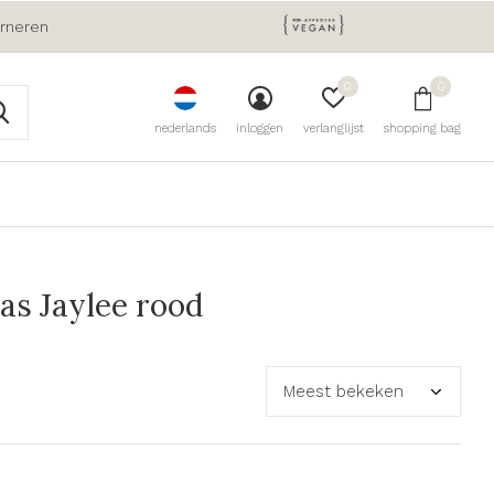
urneren
0
0
nederlands
inloggen
verlanglijst
shopping bag
s Jaylee rood