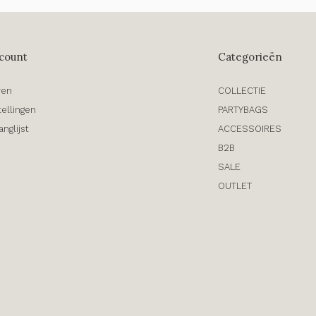
count
Categorieën
ren
COLLECTIE
tellingen
PARTYBAGS
anglijst
ACCESSOIRES
B2B
SALE
OUTLET