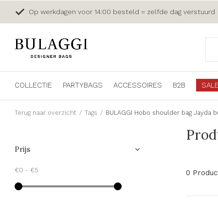
Op werkdagen voor 14:00 besteld = zelfde dag verstuurd
COLLECTIE
PARTYBAGS
ACCESSOIRES
B2B
SAL
Terug naar overzicht
Tags
BULAGGI Hobo shoulder bag Jayda b
Prod
Prijs
€0
-
€5
0 Produc