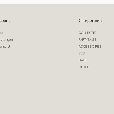
count
Categorieën
ren
COLLECTIE
tellingen
PARTYBAGS
anglijst
ACCESSOIRES
B2B
SALE
OUTLET