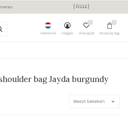
urneren
0
0
nederlands
inloggen
verlanglijst
shopping bag
houlder bag Jayda burgundy