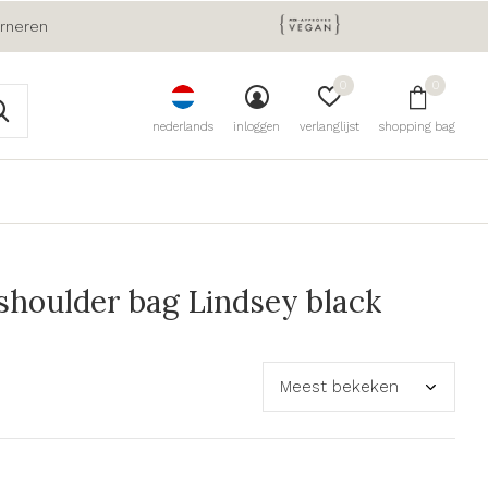
urneren
0
0
nederlands
inloggen
verlanglijst
shopping bag
houlder bag Lindsey black