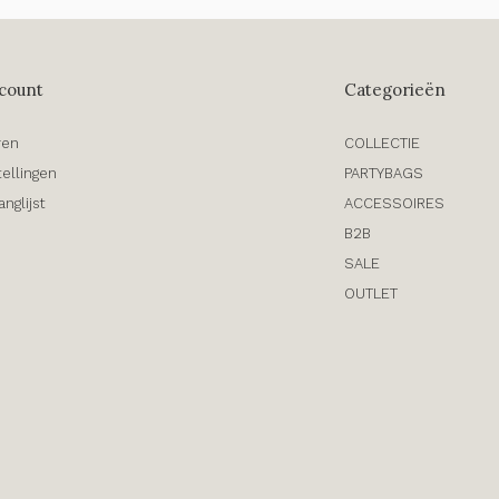
count
Categorieën
ren
COLLECTIE
tellingen
PARTYBAGS
anglijst
ACCESSOIRES
B2B
SALE
OUTLET