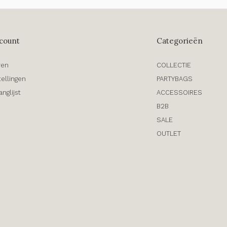
count
Categorieën
ren
COLLECTIE
tellingen
PARTYBAGS
anglijst
ACCESSOIRES
B2B
SALE
OUTLET