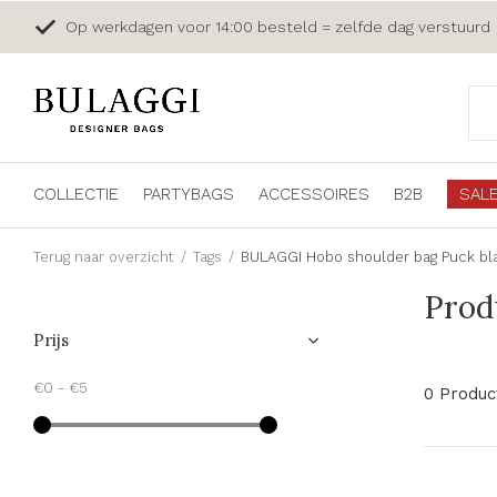
Op werkdagen voor 14:00 besteld = zelfde dag verstuurd
COLLECTIE
PARTYBAGS
ACCESSOIRES
B2B
SAL
Terug naar overzicht
Tags
BULAGGI Hobo shoulder bag Puck bl
Prod
Prijs
€0
-
€5
0 Produc