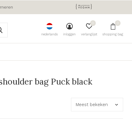
urneren
0
0
nederlands
inloggen
verlanglijst
shopping bag
houlder bag Puck black