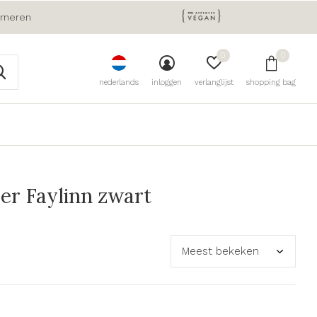
urneren
0
0
nederlands
inloggen
verlanglijst
shopping bag
r Faylinn zwart