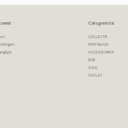
count
Categorieën
ren
COLLECTIE
tellingen
PARTYBAGS
anglijst
ACCESSOIRES
B2B
SALE
OUTLET