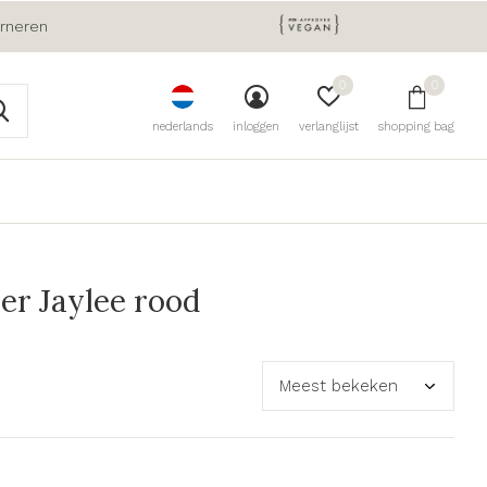
urneren
0
0
nederlands
inloggen
verlanglijst
shopping bag
r Jaylee rood