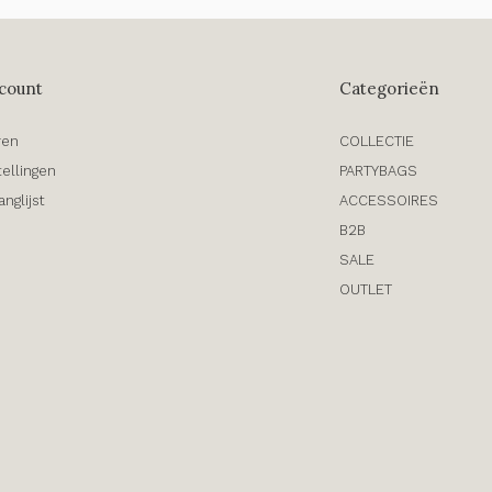
count
Categorieën
ren
COLLECTIE
tellingen
PARTYBAGS
anglijst
ACCESSOIRES
B2B
SALE
OUTLET