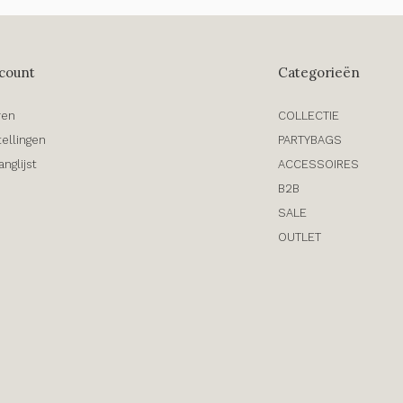
count
Categorieën
ren
COLLECTIE
tellingen
PARTYBAGS
anglijst
ACCESSOIRES
B2B
SALE
OUTLET