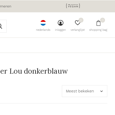
urneren
0
0
nederlands
inloggen
verlanglijst
shopping bag
er Lou donkerblauw