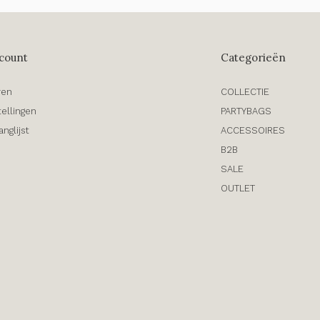
count
Categorieën
ren
COLLECTIE
tellingen
PARTYBAGS
anglijst
ACCESSOIRES
B2B
SALE
OUTLET