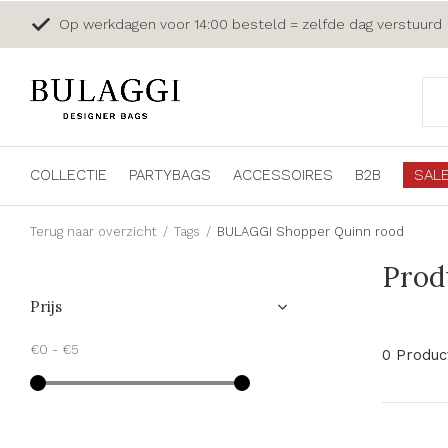
Op werkdagen voor 14:00 besteld = zelfde dag verstuurd
COLLECTIE
PARTYBAGS
ACCESSOIRES
B2B
SAL
Terug naar overzicht
Tags
BULAGGI Shopper Quinn rood
Prod
Prijs
€0
-
€5
0 Produc