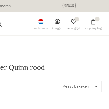
urneren
0
0
nederlands
inloggen
verlanglijst
shopping bag
er Quinn rood