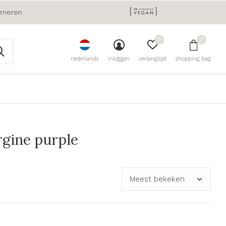
urneren
0
0
nederlands
inloggen
verlanglijst
shopping bag
rgine purple