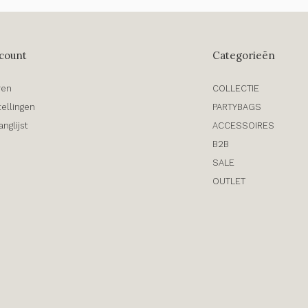
count
Categorieën
ren
COLLECTIE
tellingen
PARTYBAGS
anglijst
ACCESSOIRES
B2B
SALE
OUTLET