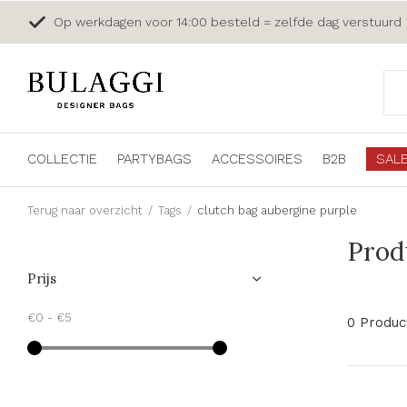
Op werkdagen voor 14:00 besteld = zelfde dag verstuurd
COLLECTIE
PARTYBAGS
ACCESSOIRES
B2B
SAL
Terug naar overzicht
Tags
clutch bag aubergine purple
Prod
Prijs
€0
-
€5
0 Produc