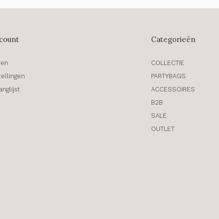
count
Categorieën
ren
COLLECTIE
tellingen
PARTYBAGS
anglijst
ACCESSOIRES
B2B
SALE
OUTLET