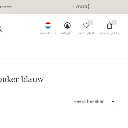
urneren
0
0
nederlands
inloggen
verlanglijst
shopping bag
onker blauw