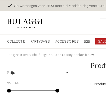
Op werkdagen voor 14:00 besteld = zelfde dag verstuurd
COLLECTIE
PARTYBAGS
ACCESSOIRES
B2B
SAL
Terug naar overzicht
Tags
Clutch Stacey donker blauw
Prod
Prijs
€0
-
€5
0 Produc