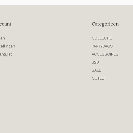
count
Categorieën
ren
COLLECTIE
tellingen
PARTYBAGS
anglijst
ACCESSOIRES
B2B
SALE
OUTLET