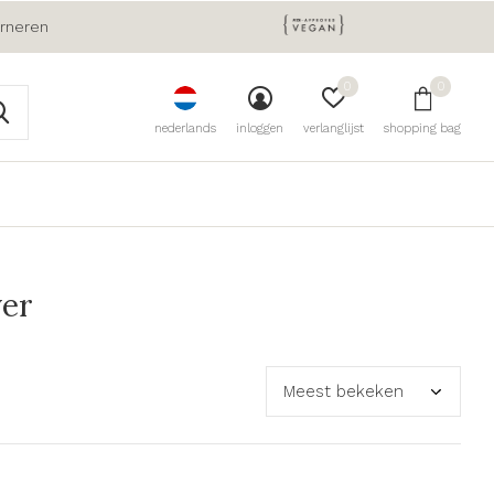
urneren
0
0
nederlands
inloggen
verlanglijst
shopping bag
ver