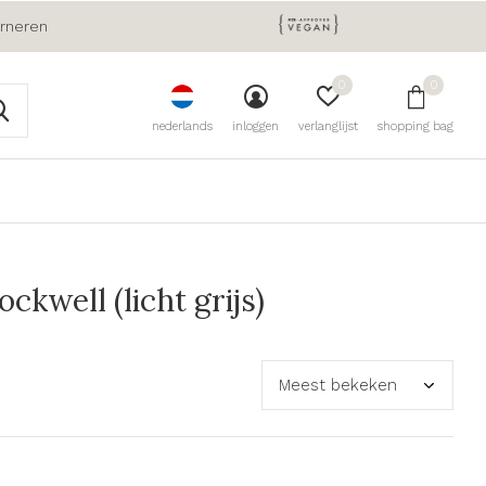
urneren
0
0
nederlands
inloggen
verlanglijst
shopping bag
kwell (licht grijs)