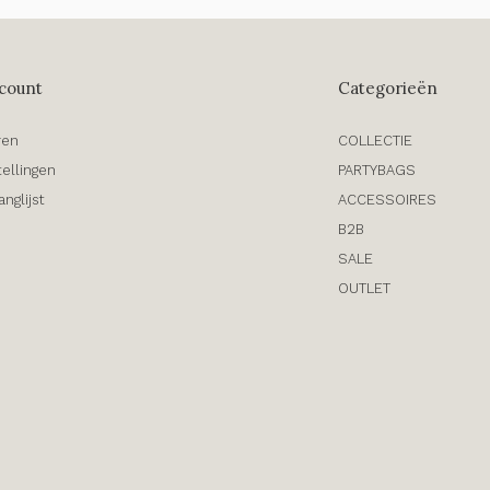
count
Categorieën
ren
COLLECTIE
tellingen
PARTYBAGS
anglijst
ACCESSOIRES
B2B
SALE
OUTLET