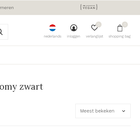
urneren
0
0
nederlands
inloggen
verlanglijst
shopping bag
Romy zwart