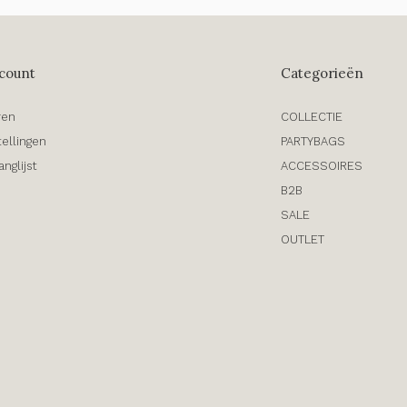
count
Categorieën
ren
COLLECTIE
tellingen
PARTYBAGS
anglijst
ACCESSOIRES
B2B
SALE
OUTLET