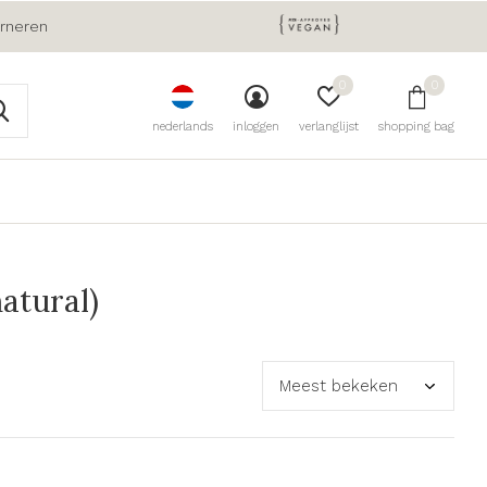
urneren
0
0
nederlands
inloggen
verlanglijst
shopping bag
atural)