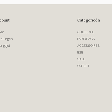
count
Categorieën
ren
COLLECTIE
tellingen
PARTYBAGS
anglijst
ACCESSOIRES
B2B
SALE
OUTLET