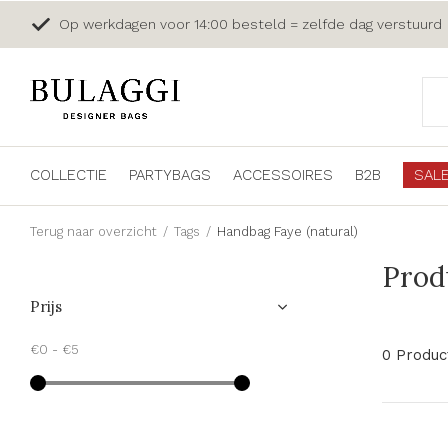
Op werkdagen voor 14:00 besteld = zelfde dag verstuurd
COLLECTIE
PARTYBAGS
ACCESSOIRES
B2B
SAL
Terug naar overzicht
Tags
Handbag Faye (natural)
Prod
Prijs
€0
-
€5
0 Produc