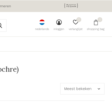
urneren
0
0
nederlands
inloggen
verlanglijst
shopping bag
ochre)