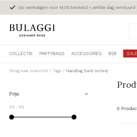
Op werkdagen voor 14:00 besteld = zelfde dag verstuurd
COLLECTIE
PARTYBAGS
ACCESSOIRES
B2B
SAL
Terug naar overzicht
Tags
Handbag Santi (ochre)
Prod
Prijs
€0
-
€5
0 Produc