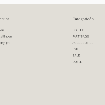
count
Categorieën
ren
COLLECTIE
tellingen
PARTYBAGS
anglijst
ACCESSOIRES
B2B
SALE
OUTLET