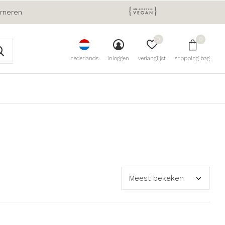
urneren
0
0
nederlands
inloggen
verlanglijst
shopping bag