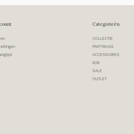
count
Categorieën
ren
COLLECTIE
tellingen
PARTYBAGS
anglijst
ACCESSOIRES
B2B
SALE
OUTLET