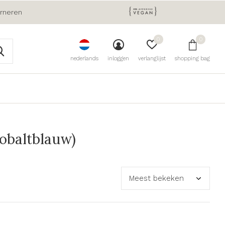
urneren
0
0
nederlands
inloggen
verlanglijst
shopping bag
obaltblauw)