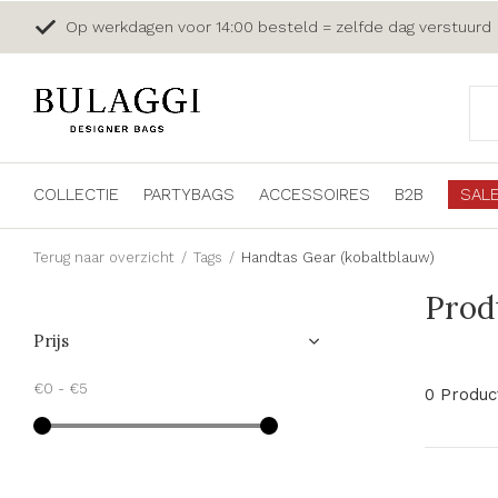
Op werkdagen voor 14:00 besteld = zelfde dag verstuurd
COLLECTIE
PARTYBAGS
ACCESSOIRES
B2B
SAL
Terug naar overzicht
Tags
Handtas Gear (kobaltblauw)
Prod
Prijs
€0
-
€5
0 Produc