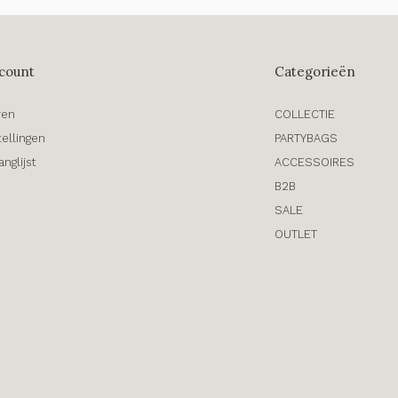
count
Categorieën
ren
COLLECTIE
tellingen
PARTYBAGS
anglijst
ACCESSOIRES
B2B
SALE
OUTLET