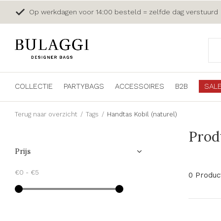
Op werkdagen voor 14:00 besteld = zelfde dag verstuurd
COLLECTIE
PARTYBAGS
ACCESSOIRES
B2B
SAL
Terug naar overzicht
Tags
Handtas Kobil (naturel)
Prod
Prijs
€0
-
€5
0 Produc