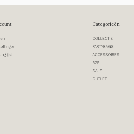
count
Categorieën
ren
COLLECTIE
tellingen
PARTYBAGS
anglijst
ACCESSOIRES
B2B
SALE
OUTLET