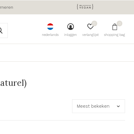
urneren
0
0
nederlands
inloggen
verlanglijst
shopping bag
aturel)