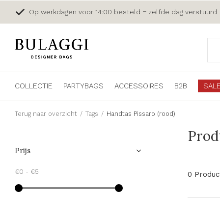
Op werkdagen voor 14:00 besteld = zelfde dag verstuurd
COLLECTIE
PARTYBAGS
ACCESSOIRES
B2B
SAL
Terug naar overzicht
Tags
Handtas Pissaro (rood)
Prod
Prijs
€0
-
€5
0 Produc