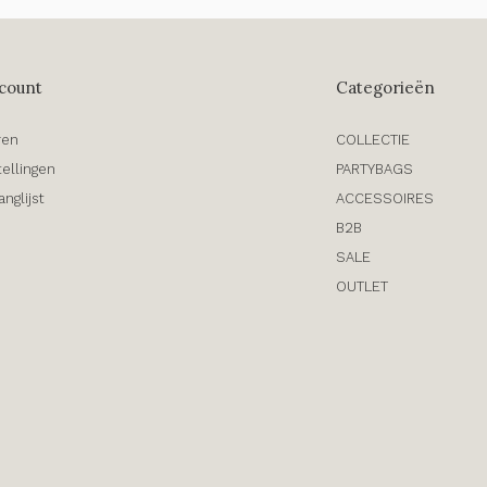
count
Categorieën
ren
COLLECTIE
tellingen
PARTYBAGS
anglijst
ACCESSOIRES
B2B
SALE
OUTLET