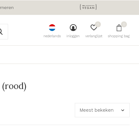
urneren
0
0
nederlands
inloggen
verlanglijst
shopping bag
 (rood)