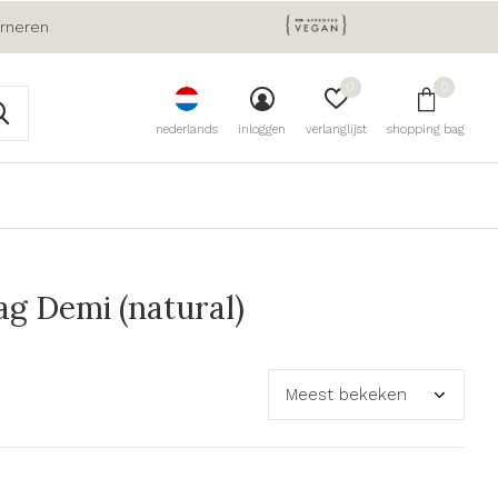
urneren
0
0
nederlands
inloggen
verlanglijst
shopping bag
g Demi (natural)