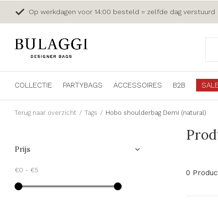
Op werkdagen voor 14:00 besteld = zelfde dag verstuurd
COLLECTIE
PARTYBAGS
ACCESSOIRES
B2B
SAL
Terug naar overzicht
Tags
Hobo shoulderbag Demi (natural)
Prod
Prijs
€0
-
€5
0 Produc