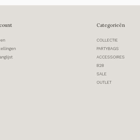
count
Categorieën
ren
COLLECTIE
tellingen
PARTYBAGS
anglijst
ACCESSOIRES
B2B
SALE
OUTLET