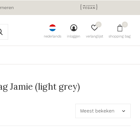
urneren
0
0
nederlands
inloggen
verlanglijst
shopping bag
 Jamie (light grey)