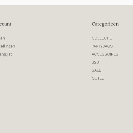
count
Categorieën
ren
COLLECTIE
tellingen
PARTYBAGS
anglijst
ACCESSOIRES
B2B
SALE
OUTLET