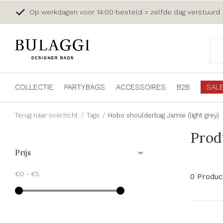
Op werkdagen voor 14:00 besteld = zelfde dag verstuurd
COLLECTIE
PARTYBAGS
ACCESSOIRES
B2B
SAL
Terug naar overzicht
Tags
Hobo shoulderbag Jamie (light grey)
Prod
Prijs
€0
-
€5
0 Produc