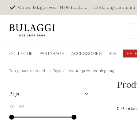
Op werkdagen voor 14:00 besteld = zelfde dag verstuurd
COLLECTIE
PARTYBAGS
ACCESSOIRES
B2B
SAL
Terug naar overzicht
Tags
lacquer grey evening bag
Prod
Prijs
€0
-
€5
0 Produc