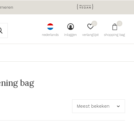
urneren
0
0
nederlands
inloggen
verlanglijst
shopping bag
ening bag